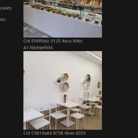
ciales
ies
Cid Ef49fddc 0125 4eca A9dc
A176b69ef934
Cid C981da64 B738 4bae 8553