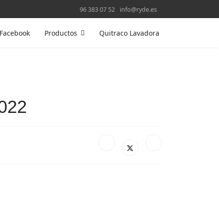
96 383 07 52
info@ryde.es
Facebook
Productos
Quitraco Lavadora
2022