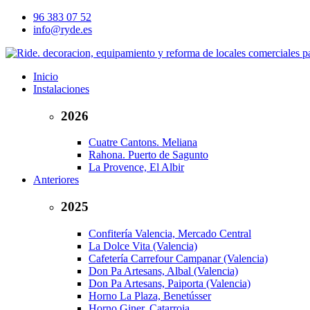
96 383 07 52
info@ryde.es
Inicio
Instalaciones
2026
Cuatre Cantons. Meliana
Rahona. Puerto de Sagunto
La Provence, El Albir
Anteriores
2025
Confitería Valencia, Mercado Central
La Dolce Vita (Valencia)
Cafetería Carrefour Campanar (Valencia)
Don Pa Artesans, Albal (Valencia)
Don Pa Artesans, Paiporta (Valencia)
Horno La Plaza, Benetússer
Horno Giner, Catarroja