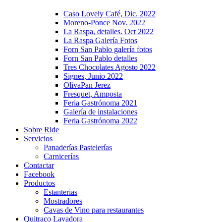
Caso Lovely Café, Dic. 2022
Moreno-Ponce Nov. 2022
La Raspa, detalles. Oct 2022
La Raspa Galería Fotos
Forn San Pablo galería fotos
Forn San Pablo detalles
Tres Chocolates Agosto 2022
Signes, Junio 2022
OlivaPan Jerez
Fresquet, Amposta
Feria Gastrónoma 2021
Galería de instalaciones
Feria Gastrónoma 2022
Sobre Ride
Servicios
Panaderías Pastelerías
Carnicerías
Contactar
Facebook
Productos
Estanterias
Mostradores
Cavas de Vino para restaurantes
Quitraco Lavadora