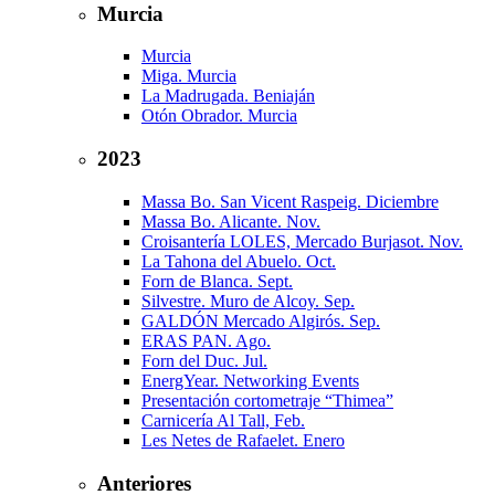
Murcia
Murcia
Miga. Murcia
La Madrugada. Beniaján
Otón Obrador. Murcia
2023
Massa Bo. San Vicent Raspeig. Diciembre
Massa Bo. Alicante. Nov.
Croisantería LOLES, Mercado Burjasot. Nov.
La Tahona del Abuelo. Oct.
Forn de Blanca. Sept.
Silvestre. Muro de Alcoy. Sep.
GALDÓN Mercado Algirós. Sep.
ERAS PAN. Ago.
Forn del Duc. Jul.
EnergYear. Networking Events
Presentación cortometraje “Thimea”
Carnicería Al Tall, Feb.
Les Netes de Rafaelet. Enero
Anteriores