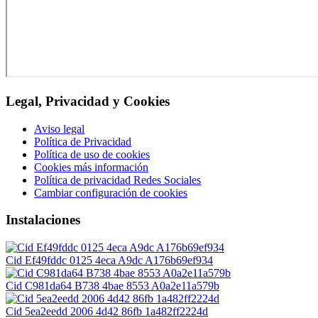
Legal, Privacidad y Cookies
Aviso legal
Política de Privacidad
Política de uso de cookies
Cookies más información
Política de privacidad Redes Sociales
Cambiar configuración de cookies
Instalaciones
Cid Ef49fddc 0125 4eca A9dc A176b69ef934
Cid C981da64 B738 4bae 8553 A0a2e11a579b
Cid 5ea2eedd 2006 4d42 86fb 1a482ff2224d