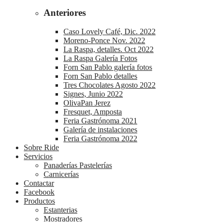
Anteriores
Caso Lovely Café, Dic. 2022
Moreno-Ponce Nov. 2022
La Raspa, detalles. Oct 2022
La Raspa Galería Fotos
Forn San Pablo galería fotos
Forn San Pablo detalles
Tres Chocolates Agosto 2022
Signes, Junio 2022
OlivaPan Jerez
Fresquet, Amposta
Feria Gastrónoma 2021
Galería de instalaciones
Feria Gastrónoma 2022
Sobre Ride
Servicios
Panaderías Pastelerías
Carnicerías
Contactar
Facebook
Productos
Estanterias
Mostradores