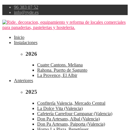
96 383 07 52
info@ryde.es
Inicio
Instalaciones
2026
Cuatre Cantons. Meliana
Rahona. Puerto de Sagunto
La Provence, El Albir
Anteriores
2025
Confitería Valencia, Mercado Central
La Dolce Vita (Valencia)
Cafetería Carrefour Campanar (Valencia)
Don Pa Artesans, Albal (Valencia)
Don Pa Artesans, Paiporta (Valencia)
Horno La Plaza, Benetússer