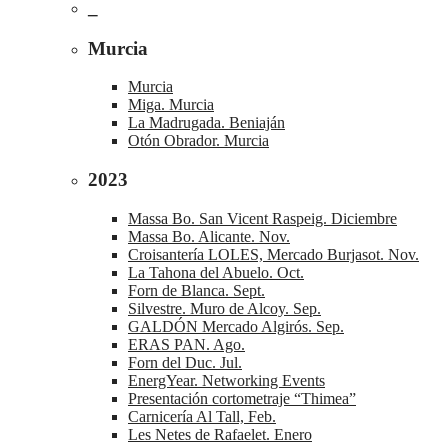
_
Murcia
Murcia
Miga. Murcia
La Madrugada. Beniaján
Otón Obrador. Murcia
2023
Massa Bo. San Vicent Raspeig. Diciembre
Massa Bo. Alicante. Nov.
Croisantería LOLES, Mercado Burjasot. Nov.
La Tahona del Abuelo. Oct.
Forn de Blanca. Sept.
Silvestre. Muro de Alcoy. Sep.
GALDÓN Mercado Algirós. Sep.
ERAS PAN. Ago.
Forn del Duc. Jul.
EnergYear. Networking Events
Presentación cortometraje “Thimea”
Carnicería Al Tall, Feb.
Les Netes de Rafaelet. Enero