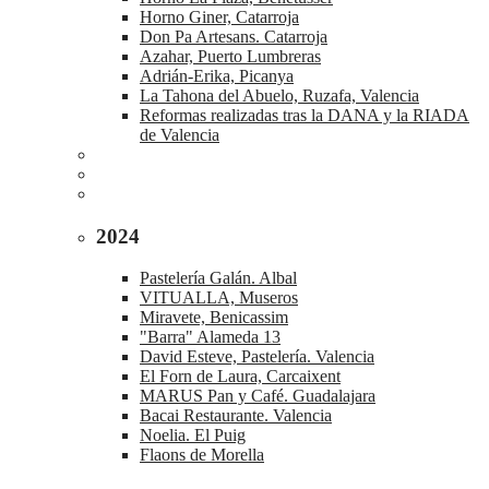
Horno Giner, Catarroja
Don Pa Artesans. Catarroja
Azahar, Puerto Lumbreras
Adrián-Erika, Picanya
La Tahona del Abuelo, Ruzafa, Valencia
Reformas realizadas tras la DANA y la RIADA
de Valencia
2024
Pastelería Galán. Albal
VITUALLA, Museros
Miravete, Benicassim
"Barra" Alameda 13
David Esteve, Pastelería. Valencia
El Forn de Laura, Carcaixent
MARUS Pan y Café. Guadalajara
Bacai Restaurante. Valencia
Noelia. El Puig
Flaons de Morella