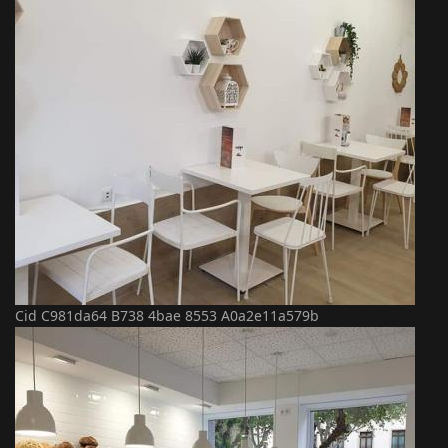
Cid C981da64 B738 4bae 8553 A0a2e11a579b