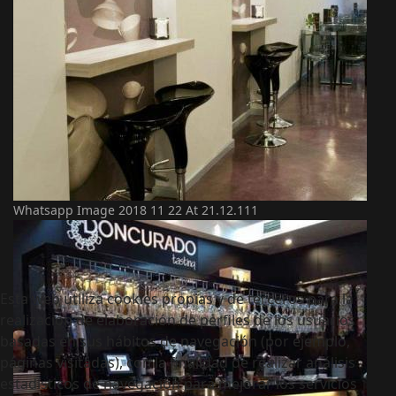
Whatsapp Image 2018 11 22 At 21.12.111
Esta web utiliza cookies propias y de terceros para la
realización de elaboración de perfiles de los usuarios
basadas en sus hábitos de navegación (por ejemplo,
páginas visitadas), con la finalidad de realizar análisis
estadísticos de navegación para mejorar los servicios