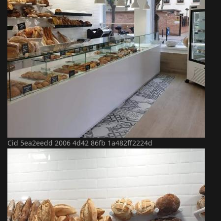
Cid 5ea2eedd 2006 4d42 86fb 1a482ff2224d