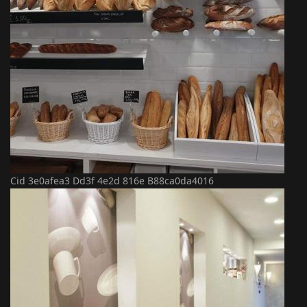
Cid 3e0afea3 Dd3f 4e2d 816e B88ca0da4016