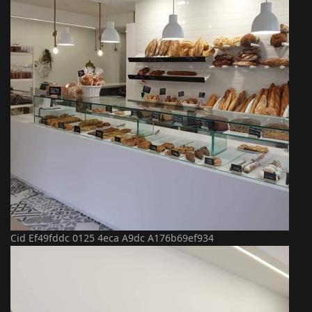
Cid Ef49fddc 0125 4eca A9dc A176b69ef934