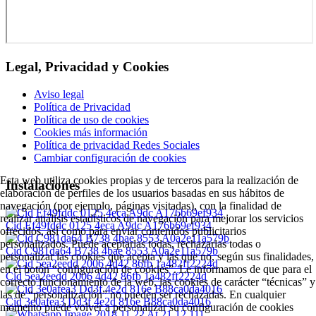
Legal, Privacidad y Cookies
Aviso legal
Política de Privacidad
Política de uso de cookies
Cookies más información
Política de privacidad Redes Sociales
Cambiar configuración de cookies
Esta web utiliza cookies propias y de terceros para la realización de
Instalaciones
elaboración de perfiles de los usuarios basadas en sus hábitos de
navegación (por ejemplo, páginas visitadas), con la finalidad de
realizar análisis estadísticos de navegación para mejorar los servicios
Cid Ef49fddc 0125 4eca A9dc A176b69ef934
ofrecidos, así como para enviar contenidos publicitarios
personalizados. Puede aceptarlas todas, rechazarlas todas o
Cid C981da64 B738 4bae 8553 A0a2e11a579b
personalizar las cookies que acepta y las que no, según sus finalidades,
en el botón “configuración de cookies”. Le informamos de que para el
Cid 5ea2eedd 2006 4d42 86fb 1a482ff2224d
correcto funcionamiento de la web, las cookies de carácter “técnicas” y
las de “personalización” no pueden ser rechazadas. En cualquier
Cid 3e0afea3 Dd3f 4e2d 816e B88ca0da4016
momento puede volver a personalizar su configuración de cookies