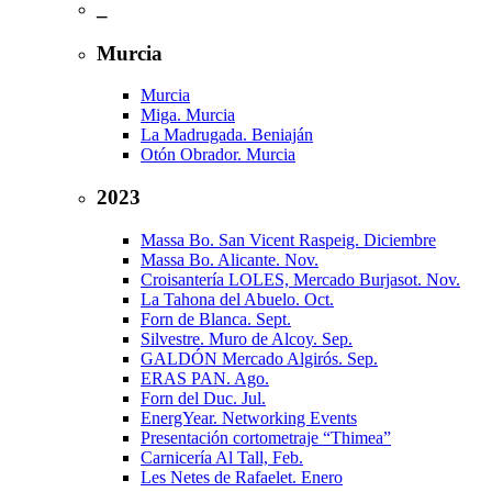
_
Murcia
Murcia
Miga. Murcia
La Madrugada. Beniaján
Otón Obrador. Murcia
2023
Massa Bo. San Vicent Raspeig. Diciembre
Massa Bo. Alicante. Nov.
Croisantería LOLES, Mercado Burjasot. Nov.
La Tahona del Abuelo. Oct.
Forn de Blanca. Sept.
Silvestre. Muro de Alcoy. Sep.
GALDÓN Mercado Algirós. Sep.
ERAS PAN. Ago.
Forn del Duc. Jul.
EnergYear. Networking Events
Presentación cortometraje “Thimea”
Carnicería Al Tall, Feb.
Les Netes de Rafaelet. Enero