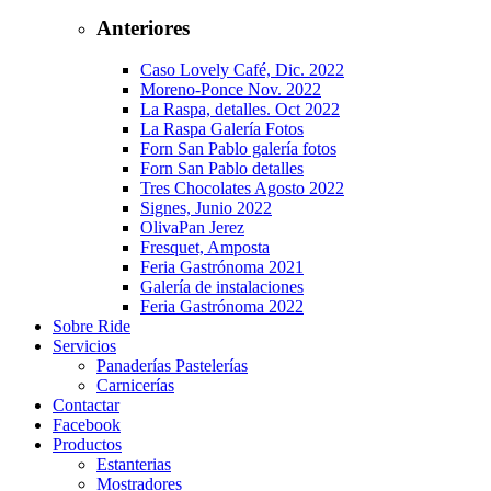
Anteriores
Caso Lovely Café, Dic. 2022
Moreno-Ponce Nov. 2022
La Raspa, detalles. Oct 2022
La Raspa Galería Fotos
Forn San Pablo galería fotos
Forn San Pablo detalles
Tres Chocolates Agosto 2022
Signes, Junio 2022
OlivaPan Jerez
Fresquet, Amposta
Feria Gastrónoma 2021
Galería de instalaciones
Feria Gastrónoma 2022
Sobre Ride
Servicios
Panaderías Pastelerías
Carnicerías
Contactar
Facebook
Productos
Estanterias
Mostradores