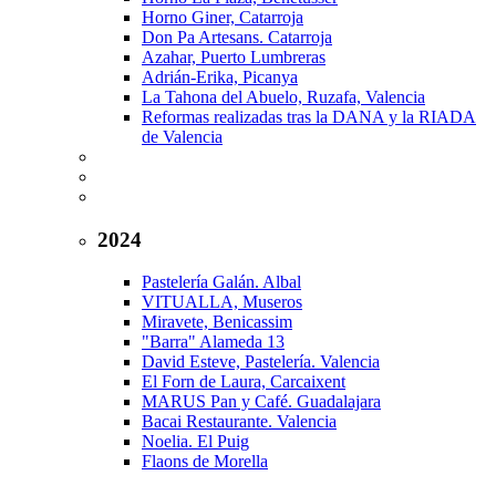
Horno Giner, Catarroja
Don Pa Artesans. Catarroja
Azahar, Puerto Lumbreras
Adrián-Erika, Picanya
La Tahona del Abuelo, Ruzafa, Valencia
Reformas realizadas tras la DANA y la RIADA
de Valencia
2024
Pastelería Galán. Albal
VITUALLA, Museros
Miravete, Benicassim
"Barra" Alameda 13
David Esteve, Pastelería. Valencia
El Forn de Laura, Carcaixent
MARUS Pan y Café. Guadalajara
Bacai Restaurante. Valencia
Noelia. El Puig
Flaons de Morella