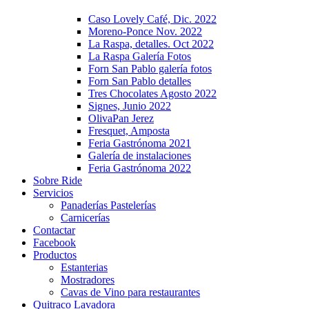
Caso Lovely Café, Dic. 2022
Moreno-Ponce Nov. 2022
La Raspa, detalles. Oct 2022
La Raspa Galería Fotos
Forn San Pablo galería fotos
Forn San Pablo detalles
Tres Chocolates Agosto 2022
Signes, Junio 2022
OlivaPan Jerez
Fresquet, Amposta
Feria Gastrónoma 2021
Galería de instalaciones
Feria Gastrónoma 2022
Sobre Ride
Servicios
Panaderías Pastelerías
Carnicerías
Contactar
Facebook
Productos
Estanterias
Mostradores
Cavas de Vino para restaurantes
Quitraco Lavadora