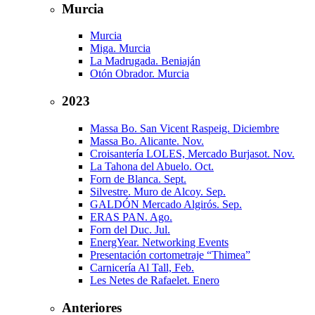
Murcia
Murcia
Miga. Murcia
La Madrugada. Beniaján
Otón Obrador. Murcia
2023
Massa Bo. San Vicent Raspeig. Diciembre
Massa Bo. Alicante. Nov.
Croisantería LOLES, Mercado Burjasot. Nov.
La Tahona del Abuelo. Oct.
Forn de Blanca. Sept.
Silvestre. Muro de Alcoy. Sep.
GALDÓN Mercado Algirós. Sep.
ERAS PAN. Ago.
Forn del Duc. Jul.
EnergYear. Networking Events
Presentación cortometraje “Thimea”
Carnicería Al Tall, Feb.
Les Netes de Rafaelet. Enero
Anteriores