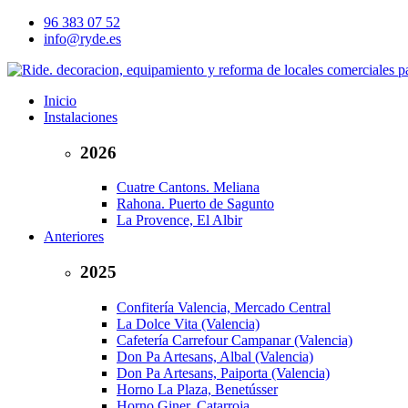
96 383 07 52
info@ryde.es
Inicio
Instalaciones
2026
Cuatre Cantons. Meliana
Rahona. Puerto de Sagunto
La Provence, El Albir
Anteriores
2025
Confitería Valencia, Mercado Central
La Dolce Vita (Valencia)
Cafetería Carrefour Campanar (Valencia)
Don Pa Artesans, Albal (Valencia)
Don Pa Artesans, Paiporta (Valencia)
Horno La Plaza, Benetússer
Horno Giner, Catarroja