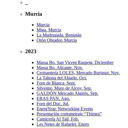
_
Murcia
Murcia
Miga. Murcia
La Madrugada. Beniaján
Otón Obrador. Murcia
2023
Massa Bo. San Vicent Raspeig. Diciembre
Massa Bo. Alicante. Nov.
Croisantería LOLES, Mercado Burjasot. Nov.
La Tahona del Abuelo. Oct.
Forn de Blanca. Sept.
Silvestre. Muro de Alcoy. Sep.
GALDÓN Mercado Algirós. Sep.
ERAS PAN. Ago.
Forn del Duc. Jul.
EnergYear. Networking Events
Presentación cortometraje “Thimea”
Carnicería Al Tall, Feb.
Les Netes de Rafaelet. Enero