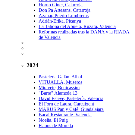
Horno Giner, Catarroja
Don Pa Artesans. Catarroja
Azahar, Puerto Lumbreras
Adrián-Erika, Picanya
La Tahona del Abuelo, Ruzafa, Valencia
Reformas realizadas tras la DANA y la RIADA
de Valencia
2024
Pastelería Galán. Albal
VITUALLA, Museros
Miravete, Benicassim
"Barra" Alameda 13
David Esteve, Pastelería. Valencia
El Forn de Laura, Carcaixent
MARUS Pan y Café. Guadalajara
Bacai Restaurante. Valencia
Noelia. El Puig
Flaons de Morella