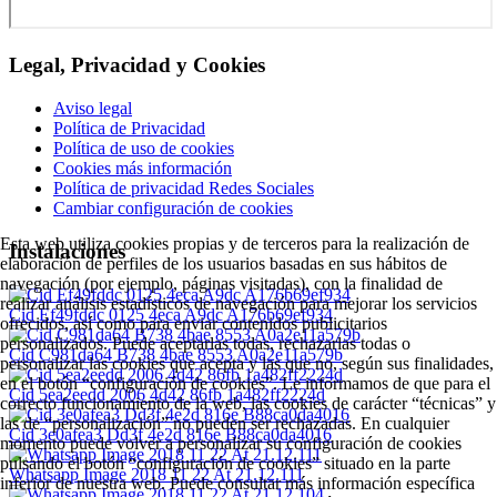
Legal, Privacidad y Cookies
Aviso legal
Política de Privacidad
Política de uso de cookies
Cookies más información
Política de privacidad Redes Sociales
Cambiar configuración de cookies
Esta web utiliza cookies propias y de terceros para la realización de
Instalaciones
elaboración de perfiles de los usuarios basadas en sus hábitos de
navegación (por ejemplo, páginas visitadas), con la finalidad de
realizar análisis estadísticos de navegación para mejorar los servicios
Cid Ef49fddc 0125 4eca A9dc A176b69ef934
ofrecidos, así como para enviar contenidos publicitarios
personalizados. Puede aceptarlas todas, rechazarlas todas o
Cid C981da64 B738 4bae 8553 A0a2e11a579b
personalizar las cookies que acepta y las que no, según sus finalidades,
en el botón “configuración de cookies”. Le informamos de que para el
Cid 5ea2eedd 2006 4d42 86fb 1a482ff2224d
correcto funcionamiento de la web, las cookies de carácter “técnicas” y
las de “personalización” no pueden ser rechazadas. En cualquier
Cid 3e0afea3 Dd3f 4e2d 816e B88ca0da4016
momento puede volver a personalizar su configuración de cookies
pulsando el botón “configuración de cookies” situado en la parte
Whatsapp Image 2018 11 22 At 21.12.111
inferior de nuestra web. Puede consultar más información específica