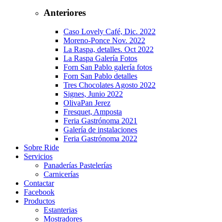
Anteriores
Caso Lovely Café, Dic. 2022
Moreno-Ponce Nov. 2022
La Raspa, detalles. Oct 2022
La Raspa Galería Fotos
Forn San Pablo galería fotos
Forn San Pablo detalles
Tres Chocolates Agosto 2022
Signes, Junio 2022
OlivaPan Jerez
Fresquet, Amposta
Feria Gastrónoma 2021
Galería de instalaciones
Feria Gastrónoma 2022
Sobre Ride
Servicios
Panaderías Pastelerías
Carnicerías
Contactar
Facebook
Productos
Estanterias
Mostradores